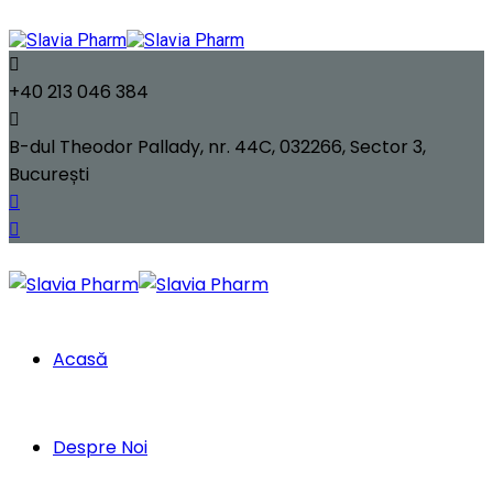
+40 213 046 384​
B-dul Theodor Pallady, nr. 44C, 032266, Sector 3,
București
Acasă
Despre Noi