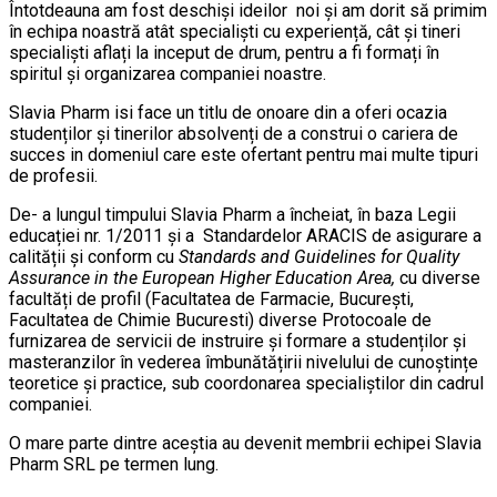
Întotdeauna am fost deschiși ideilor noi și am dorit să primim
în echipa noastră atât specialiști cu experiență, cât și tineri
specialiști aflați la inceput de drum, pentru a fi formați în
spiritul și organizarea companiei noastre.
Slavia Pharm isi face un titlu de onoare din a oferi ocazia
studenților și tinerilor absolvenți de a construi o cariera de
succes in domeniul care este ofertant pentru mai multe tipuri
de profesii.
De- a lungul timpului Slavia Pharm a încheiat, în baza Legii
educației nr. 1/2011 și a Standardelor ARACIS de asigurare a
calității și conform cu
Standards and Guidelines for Quality
Assurance in the European Higher Education Area,
cu diverse
facultăți de profil (Facultatea de Farmacie, București,
Facultatea de Chimie Bucuresti) diverse Protocoale de
furnizarea de servicii de instruire și formare a studenților și
masteranzilor în vederea îmbunătățirii nivelului de cunoștințe
teoretice și practice, sub coordonarea specialiștilor din cadrul
companiei.
O mare parte dintre aceștia au devenit membrii echipei Slavia
Pharm SRL pe termen lung.